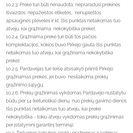
10.2.3. Prekė turi būti nenaudota, nepraradusi prekinės
išvaizdos: nepažeistos etiketės, nenuplėštos
apsauginės plėvelės ir kt. (šis punktas netaikomas tuo
atveju, kai grąžinama nekokybiška prekė);
10.2.4. Grąžinama prekė turi būti tos pačios
komplektacijos, kokios buvo Pirkėjo gauta (šis punktas
netaikomas tuo atveju, kai grąžinama nekokybiška
prekė);
10.2.5. Pardavėjas turi teisę atsisakyti priimti Pirkėjo
grąžinamas prekes, jei buvo nesilaikoma prekių
grąžinimo sąlygų;
10.2.6. Prekių grąžinimas vykdomas Pardavėjo nustatytu
būdu per 14 (keturiolika) dienų nuo prekių gavimo dienos
(šis punktas netaikomas tuo atveju, kai prekė
nekokybiška - tokiu atveju vykdomas prekių grąžinimas
per įstatyminį garantinį terminą);
10.3. Tinkamos kokybės prekių grąžinimas ir keitimas