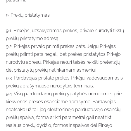
9. Prekių pristatymas
9.1. Pirkėjas, užsakydamas prekes, privalo nurodyti tikslų
prekių pristatymo adresą.
9.2. Pirkėjas privalo priimti prekes pats. Jeigu Pirkėjas
prekių priimti pats negali, bet prekės pristatytos Pirkėjo
nurodytu adresu, Pirkėjas neturi teisės reikšti pretenzijų
dėl pristatytų prekių netinkamam asmeniui.
9.3. Pardavėjas pristato prekes Pirkėjui vadovaudamasis
prekių aprašymuose nurodytais terminais.
9.4. Visų parduodamų prekių ypatybės nurodomos prie
kiekvienos prekės esančiame aprašyme. Pardavėjas
neatsako už tai, jog elektroninėje parduotuvėje esančių
prekių spalva, forma ar kiti parametrai gali neatitikti
realaus prekių dydžio, formos ir spalvos dėl Pirkėjo