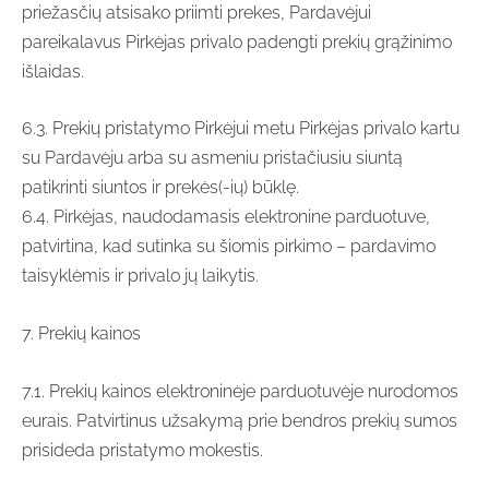
priežasčių atsisako priimti prekes, Pardavėjui
pareikalavus Pirkėjas privalo padengti prekių grąžinimo
išlaidas.
6.3. Prekių pristatymo Pirkėjui metu Pirkėjas privalo kartu
su Pardavėju arba su asmeniu pristačiusiu siuntą
patikrinti siuntos ir prekės(-ių) būklę.
6.4. Pirkėjas, naudodamasis elektronine parduotuve,
patvirtina, kad sutinka su šiomis pirkimo – pardavimo
taisyklėmis ir privalo jų laikytis.
7. Prekių kainos
7.1. Prekių kainos elektroninėje parduotuvėje nurodomos
eurais. Patvirtinus užsakymą prie bendros prekių sumos
prisideda pristatymo mokestis.