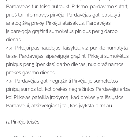
Pardavėjas turi teisę nutraukti Pirkimo-pardavimo sutartį
prieš tai informavęs pirkėją. Pardavėjas gali pasiūlyti
analogišką prekę. Pirkėjui atsisakius, Pardavėjas
įsipareigoja grąžinti sumokėtus pinigus per 3 darbo
dienas.
4.4. Pirkėjui pasinaudojus Taisyklių 5.2. punkte numatyta
teise, Pardavėjas įsipareigoja grąžinti Pirkėjui sumokėtus
pinigus per 5 (penkias) darbo dienas, nuo grąžinamos
prekės gavimo dienos.
4.5. Pardavėjas gali negrąžinti Pirkėjui jo sumokėtos
pinigų sumos tol, kol prekės negrąžintos Pardavėjui arba
kol Pirkėjas pateikia įrodymą, kad prekės yra išsiųstos
Pardavėjui, atsižvelgiant į tai, kas įvyksta pirmiau.
5. Pirkėjo teisės