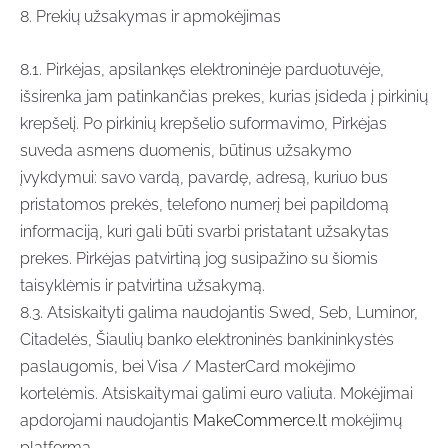
8. Prekių užsakymas ir apmokėjimas
8.1. Pirkėjas, apsilankęs elektroninėje parduotuvėje,
išsirenka jam patinkančias prekes, kurias įsideda į pirkinių
krepšelį. Po pirkinių krepšelio suformavimo, Pirkėjas
suveda asmens duomenis, būtinus užsakymo
įvykdymui: savo vardą, pavardę, adresą, kuriuo bus
pristatomos prekės, telefono numerį bei papildomą
informaciją, kuri gali būti svarbi pristatant užsakytas
prekes. Pirkėjas patvirtiną jog susipažino su šiomis
taisyklėmis ir patvirtina užsakymą.
8.3. Atsiskaityti galima naudojantis Swed, Seb, Luminor,
Citadelės, Šiaulių banko elektroninės bankininkystės
paslaugomis, bei Visa / MasterCard mokėjimo
kortelėmis. Atsiskaitymai galimi euro valiuta. Mokėjimai
apdorojami naudojantis
MakeCommerce.lt
mokėjimų
platforma.