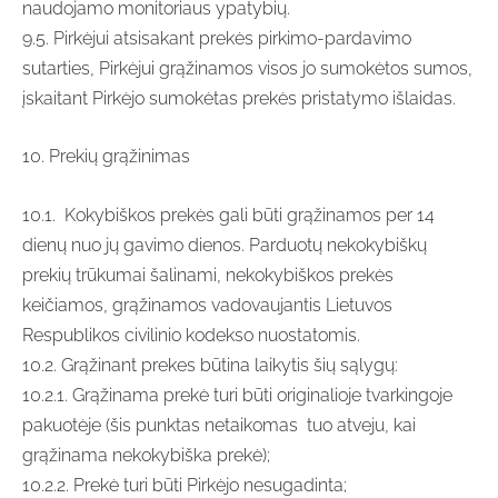
naudojamo monitoriaus ypatybių.
9.5. Pirkėjui atsisakant prekės pirkimo-pardavimo
sutarties, Pirkėjui grąžinamos visos jo sumokėtos sumos,
įskaitant Pirkėjo sumokėtas prekės pristatymo išlaidas.
10. Prekių grąžinimas
10.1. Kokybiškos prekės gali būti grąžinamos per 14
dienų nuo jų gavimo dienos. Parduotų nekokybiškų
prekių trūkumai šalinami, nekokybiškos prekės
keičiamos, grąžinamos vadovaujantis Lietuvos
Respublikos civilinio kodekso nuostatomis.
10.2. Grąžinant prekes būtina laikytis šių sąlygų:
10.2.1. Grąžinama prekė turi būti originalioje tvarkingoje
pakuotėje (šis punktas netaikomas tuo atveju, kai
grąžinama nekokybiška prekė);
10.2.2. Prekė turi būti Pirkėjo nesugadinta;