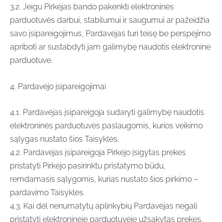
3.2. Jeigu Pirkėjas bando pakenkti elektroninės
parduotuvės darbui, stabilumui ir saugumui ar pažeidžia
savo įsipareigojimus, Pardavėjas turi teisę be perspėjimo
apriboti ar sustabdyti jam galimybę naudotis elektronine
parduotuve.
4. Pardavėjo įsipareigojimai
4.1. Pardavėjas įsipareigoja sudaryti galimybę naudotis
elektroninės parduotuvės paslaugomis, kurios veikimo
sąlygas nustato šios Taisyklės.
4.2. Pardavėjas įsipareigoja Pirkėjo įsigytas prekes
pristatyti Pirkėjo pasirinktu pristatymo būdu,
remdamasis sąlygomis, kurias nustato šios pirkimo –
pardavimo Taisyklės.
4.3. Kai dėl nenumatytų aplinkybių Pardavėjas negali
pristatyti elektroninėje parduotuvėje užsakytas prekes,