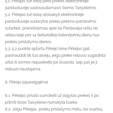
5.1. Pirkėjas turi teisę pirkti prekes elektroninėje
parduotuvėje vadovaudamasis šiomis Taisyklėmis.
5.2. Pirkėjas turi teisę atsisakyti elektroninėje
parduotuvėje sudarytos prekių pirkimo-pardavimo
sutarties, pranešdamas apie tai Pardavėjui raštu ne
vėliau kaip per 14 (keturiolika) kalendorinių dienų nuo
prekės pristatymo dienos.
5.3. 5.2 punkte aptarta Pirkėjo teise Pirkėjas gali
pasinaudoti tik tuo atveju, jeigu prekė nebuvo sugadinta
arba iš esmės nepasikeitė jos išvaizda, taip pat jei ji
nebuvo naudojama.
6. Pirkėjo įsipareigojimai
6.1. Pirkėjas privalo sumokėti už įsigytas prekes ir jas
priimti šiose Taisyklėse numatyta tvarka.
6.2. Jeigu Pirkėjas, prekių pristatymo metu, be svarbių