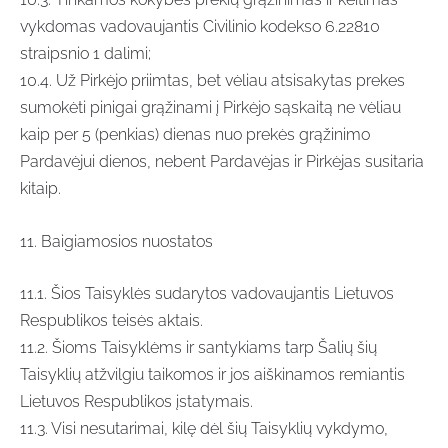
vykdomas vadovaujantis Civilinio kodekso 6.22810
straipsnio 1 dalimi;
10.4. Už Pirkėjo priimtas, bet vėliau atsisakytas prekes
sumokėti pinigai grąžinami į Pirkėjo sąskaitą ne vėliau
kaip per 5 (penkias) dienas nuo prekės grąžinimo
Pardavėjui dienos, nebent Pardavėjas ir Pirkėjas susitaria
kitaip.
11. Baigiamosios nuostatos
11.1. Šios Taisyklės sudarytos vadovaujantis Lietuvos
Respublikos teisės aktais.
11.2. Šioms Taisyklėms ir santykiams tarp Šalių šių
Taisyklių atžvilgiu taikomos ir jos aiškinamos remiantis
Lietuvos Respublikos įstatymais.
11.3. Visi nesutarimai, kilę dėl šių Taisyklių vykdymo,