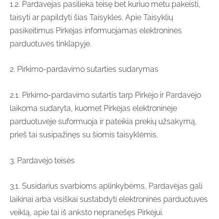
1.2. Pardavėjas pasilieka teisę bet kuriuo metu pakeisti,
taisyti ar papildyti šias Taisykles. Apie Taisyklių
pasikeitimus Pirkėjas informuojamas elektroninės
parduotuvės tinklapyje.
2. Pirkimo-pardavimo sutarties sudarymas
2.1. Pirkimo-pardavimo sutartis tarp Pirkėjo ir Pardavėjo
laikoma sudaryta, kuomet Pirkėjas elektroninėje
parduotuvėje suformuoja ir pateikia prekių užsakymą,
prieš tai susipažinęs su šiomis taisyklėmis.
3. Pardavėjo teisės
3.1. Susidarius svarbioms aplinkybėms, Pardavėjas gali
laikinai arba visiškai sustabdyti elektroninės parduotuvės
veiklą, apie tai iš anksto nepranešęs Pirkėjui.