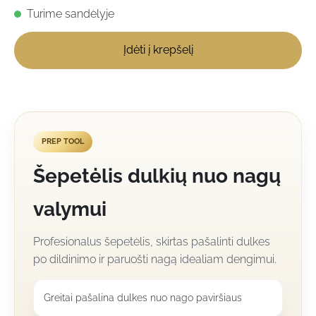
Turime sandėlyje
Įdėti į krepšelį
PREP TOOL
Šepetėlis dulkių nuo nagų
valymui
Profesionalus šepetėlis, skirtas pašalinti dulkes
po dildinimo ir paruošti nagą idealiam dengimui.
Greitai pašalina dulkes nuo nago paviršiaus