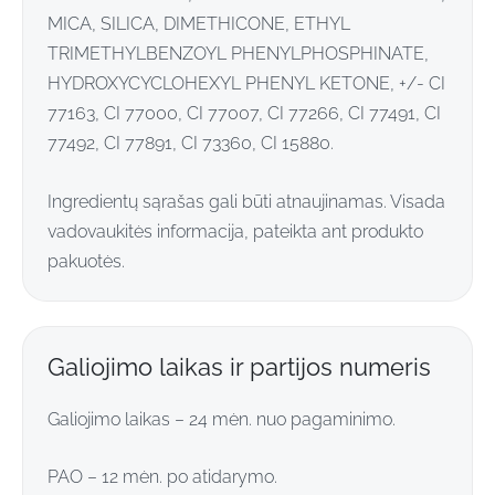
MICA, SILICA, DIMETHICONE, ETHYL
TRIMETHYLBENZOYL PHENYLPHOSPHINATE,
HYDROXYCYCLOHEXYL PHENYL KETONE, +/- CI
77163, CI 77000, CI 77007, CI 77266, CI 77491, CI
77492, CI 77891, CI 73360, CI 15880.
Ingredientų sąrašas gali būti atnaujinamas. Visada
vadovaukitės informacija, pateikta ant produkto
pakuotės.
Galiojimo laikas ir partijos numeris
Galiojimo laikas – 24 mėn. nuo pagaminimo.
PAO – 12 mėn. po atidarymo.