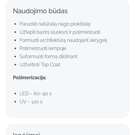
Naudojimo būdas
Paruošti natūralią nago plokštelę
Užtepti bazinį sluoksnį ir polimerizuoti
Formuoti architektūrą naudojant akrygelį
Polimerizuoti lempoje
Suformuoti formą dildinant
Užtvirtinti Top Coat
Polimerizacija:
LED – 60–90 s
UV – 120 s