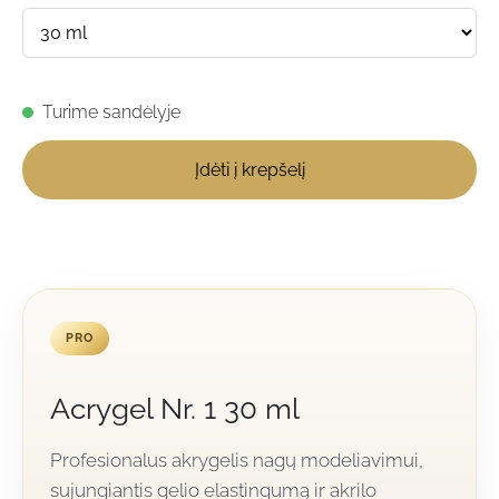
Turime sandėlyje
Įdėti į krepšelį
PRO
Acrygel Nr. 1 30 ml
Profesionalus akrygelis nagų modeliavimui,
sujungiantis gelio elastingumą ir akrilo