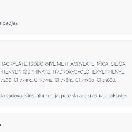
ndacijas.
ACRYLATE, ISOBORNYL METHACRYLATE, MICA, SILICA,
 PHENYLPHOSPHINATE, HYDROXYCYCLOHEXYL PHENYL
266, CI 77491, CI 77492, CI 77891, CI 73360, CI 15880.
ada vadovaukitės informacija, pateikta ant produkto pakuotės.
s