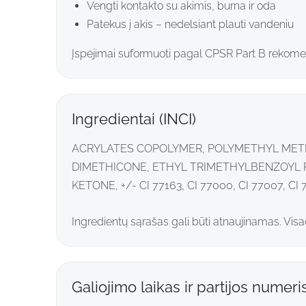
Vengti kontakto su akimis, burna ir oda
Patekus į akis – nedelsiant plauti vandeniu
Įspėjimai suformuoti pagal CPSR Part B rekome
Ingredientai (INCI)
ACRYLATES COPOLYMER, POLYMETHYL METH
DIMETHICONE, ETHYL TRIMETHYLBENZOYL
KETONE, +/- CI 77163, CI 77000, CI 77007, CI 77
Ingredientų sąrašas gali būti atnaujinamas. Vis
Galiojimo laikas ir partijos numeri