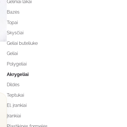
Geliniai lakai
Bazės
Topai
Skysčiai
Geliai buteliuke
Geliai
Polygeliai
Akrygeliai
Dildės
Teptukai
El. įrankiai
Įrankiai
Plastikinės formelės