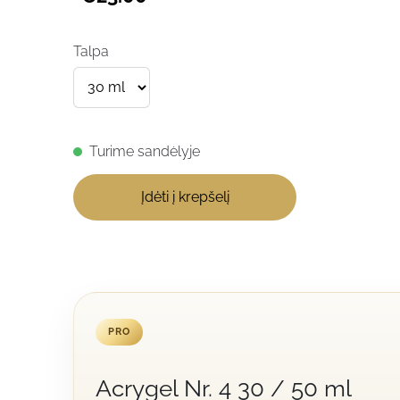
Talpa
Turime sandėlyje
Įdėti į krepšelį
PRO
Acrygel Nr. 4 30 / 50 ml