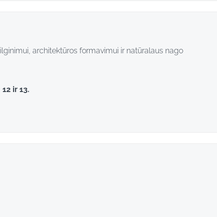
 ilginimui, architektūros formavimui ir natūralaus nago
 12 ir 13.